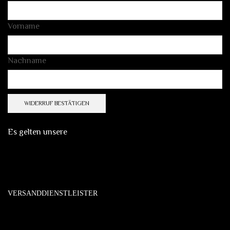
E-
Vorname
Mail
(wiederholen)
*
Nachname
WIDERRUF BESTÄTIGEN
Es gelten unsere
VERSANDDIENSTLEISTER