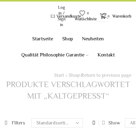
Log
in /
0
Versandkostenfrei ab 120.-€ innerhalb Deutschland
Warenkorb
0
Search
Wunschliste
Sign
input
in
Startseite
Shop
Neuheiten
Qualität Philosophie Garantie
Kontakt
Start
Shop
Return to previous page
PRODUKTE VERSCHLAGWORTET
MIT „KALTGEPRESST“
Prod
Filters
Show
per
page