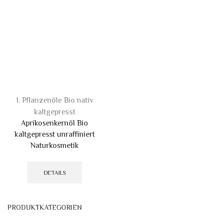
1. Pflanzenöle Bio nativ
kaltgepresst
Aprikosenkernöl Bio
kaltgepresst unraffiniert
Naturkosmetik
Dieses
Produkt
DETAILS
weist
mehrere
Varianten
PRODUKTKATEGORIEN