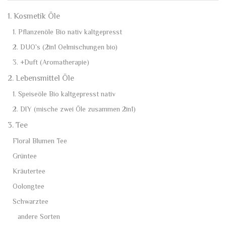
auf.
Die
1. Kosmetik Öle
Optionen
1. Pflanzenöle Bio nativ kaltgepresst
können
2. DUO`s (2in1 Oelmischungen bio)
auf
der
3. +Duft (Aromatherapie)
Produktseite
2. Lebensmittel Öle
gewählt
1. Speiseöle Bio kaltgepresst nativ
werden
2. DIY (mische zwei Öle zusammen 2in1)
3. Tee
Floral Blumen Tee
Grüntee
Kräutertee
Oolongtee
Schwarztee
andere Sorten