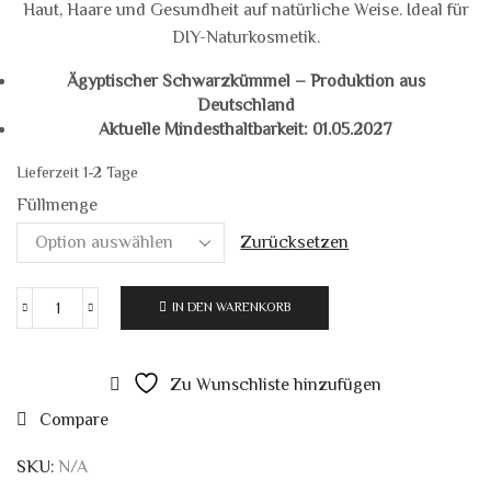
Haut, Haare und Gesundheit auf natürliche Weise. Ideal für
DIY-Naturkosmetik.
Ägyptischer Schwarzkümmel – Produktion aus
Deutschland
Aktuelle Mindesthaltbarkeit: 01.05.2027
Lieferzeit 1-2 Tage
Füllmenge
Zurücksetzen
IN DEN WARENKORB
Schwarzkümmelöl
Bio
kaltgepresst
Zu Wunschliste hinzufügen
unraffiniert
Naturkosmetik
Compare
Menge
SKU:
N/A