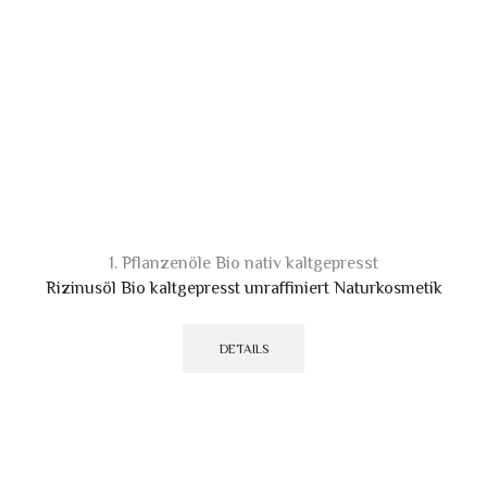
1. Pflanzenöle Bio nativ kaltgepresst
Rizinusöl Bio kaltgepresst unraffiniert Naturkosmetik
Dieses
Produkt
DETAILS
weist
mehrere
Varianten
auf.
Die