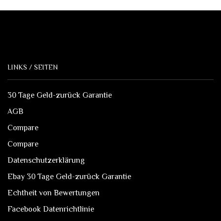
Optionen
können
auf
der
Produktseite
gewählt
LINKS / SEITEN
werden
30 Tage Geld-zurück Garantie
AGB
Compare
Compare
Datenschutzerklärung
Ebay 30 Tage Geld-zurück Garantie
Echtheit von Bewertungen
Facebook Datenrichtlinie