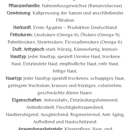
Pflanzenfamilie
: Hahnenfussgewächse (Ranunculaceae)
Gewinnung
: Kaltpressung der Samen und anschließender
Filtration
Herkunft
: Ernte Ägypten – Produktion Deutschland
Fettsäuren:
Linolsäure (Omega-6), Ölsäure (Omega-9),
Palmitinsäure, Stearinsäure, Eicosadiensäure (Omega-6).
Duft: Arttypisch
stark Würzig, Kümmelartig, Intensiv
Hauttyp
: Jeder Hauttyp, speziell Unreine Haut, trockene
Haut, Entzündete Haut, empfindliche Haut, reife Haut,
fettige Haut.
Haartyp:
Jeder Hauttyp speziell trockenes, schuppiges Haar,
geringem Wachstum, krauses und frizziges, coloriertem,
geschwächte dünne Haare.
Eigenschaften
: Antioxidativ
,
Entzündungshemmend,
Antimikrobiell, Feuchtigkeitsspendend,
Hautberuhigend, Ausgleichend, Regenerierend, Anti-Aging,
Aufhellend und Hautschützend.
Anwendungsbeispiele
: Körperpflege, Haar- und