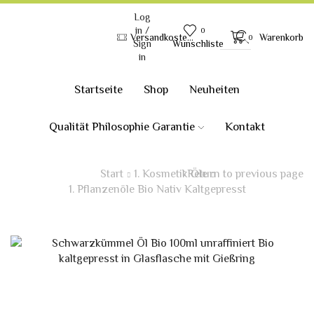
Log
in /
0
Versandkostenfrei ab 120.-€ innerhalb Deutschland
Warenkorb
0
Search
Wunschliste
Sign
input
in
Startseite
Shop
Neuheiten
Qualität Philosophie Garantie
Kontakt
Start
1. Kosmetik Öle
Return to previous page
1. Pflanzenöle Bio Nativ Kaltgepresst