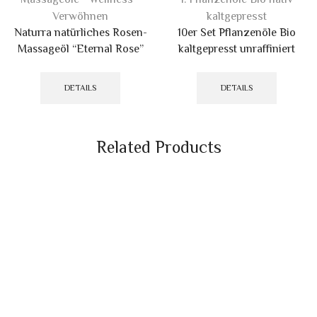
Verwöhnen
kaltgepresst
Naturra natürliches Rosen-
10er Set Pflanzenöle Bio
Massageöl “Eternal Rose”
kaltgepresst unraffiniert
Dieses
Produkt
DETAILS
DETAILS
weist
mehrere
Variant
Related Products
auf.
Die
Optione
können
auf
der
Produkt
gewählt
werden