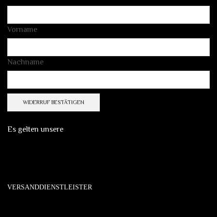
E-
Vorname
Mail
(wiederholen)
*
Nachname
WIDERRUF BESTÄTIGEN
Es gelten unsere
VERSANDDIENSTLEISTER